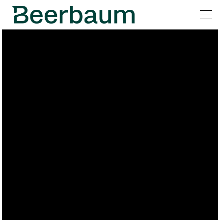
All
Pages
Horses
News
Team