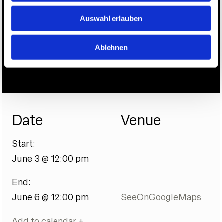
Auswahl erlauben
|
Ablehnen
CANNES CSI5*-GCT
Date
Venue
Start:
June 3 @ 12:00 pm
End:
June 6 @ 12:00 pm
SeeOnGoogleMaps
Add to calendar +