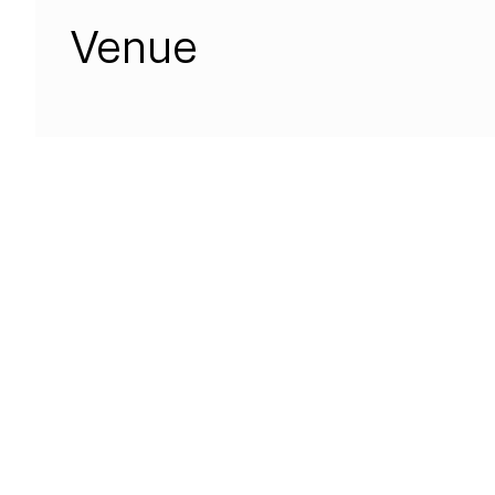
Venue
SeeOnGoogleMaps