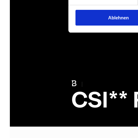
Ablehnen
|
CSI**