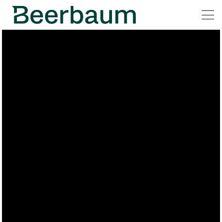
All
Pages
Horses
News
Team