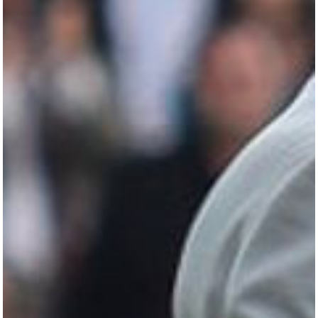
All
Pages
Horses
News
Team
AKTUELLES