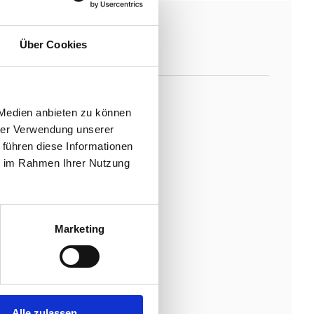
Über Cookies
|
NACHKOMMEN
 Medien anbieten zu können
hrer Verwendung unserer
 führen diese Informationen
do I
ie im Rahmen Ihrer Nutzung
I
Marketing
tbreaker
ea v.C.
Alle zulassen