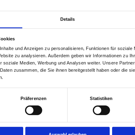
Details
|
|
BESCHREIBUNG
BILDER
VIDEOS
Cookies
nhalte und Anzeigen zu personalisieren, Funktionen für soziale
Website zu analysieren. Außerdem geben wir Informationen zu I
r soziale Medien, Werbung und Analysen weiter. Unsere Partner
Corra
 Daten zusammen, die Sie ihnen bereitgestellt haben oder die s
Clinton
n.
Urte 
lensky
Präferenzen
Statistiken
Hear
Rabanna van Costerveld
Holiv
Auswahl erlauben