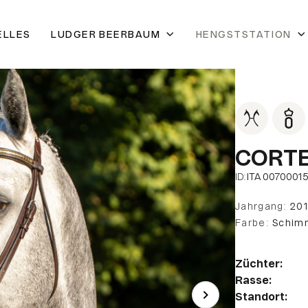
ELLES
LUDGER BEERBAUM
HENGSTSTATION
CORTE
ID:
ITA 0070001
Jahrgang:
20
Farbe:
Schim
Züchter:
Rasse:
Standort: