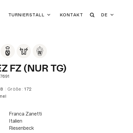
TURNIERSTALL
KONTAKT
DE
Z FZ (NUR TG)
57691
18
|
Größe:
172
mel
Franca Zanetti
Italien
Riesenbeck