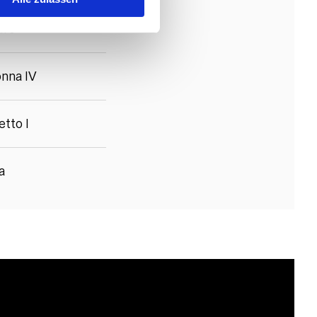
uro
nna IV
tto I
a