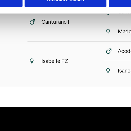
Cant
Canturano I
Mado
Acode
Isabelle FZ
Isanc