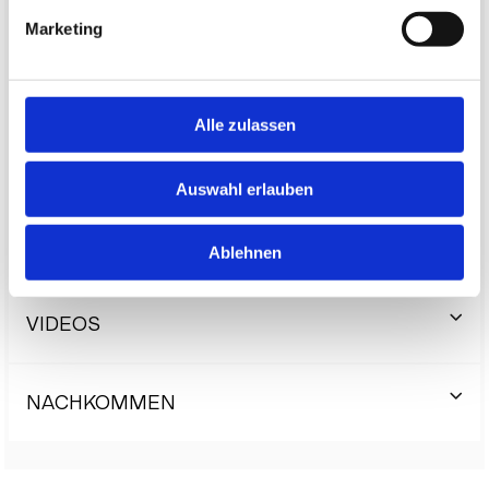
Hawai II
Marketing
Zita I
Alle zulassen
BESCHREIBUNG
Auswahl erlauben
BILDER
Ablehnen
VIDEOS
NACHKOMMEN