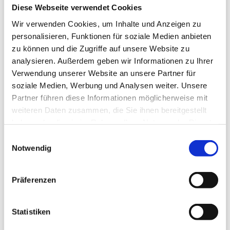
Diese Webseite verwendet Cookies
850€ netto pro 1 Paillette, wir verkaufen den Samen
Alm
nur in Deutschland
. Für weitere Informationen:
Wir verwenden Cookies, um Inhalte und Anzeigen zu
www.quelhommedehus.com
personalisieren, Funktionen für soziale Medien anbieten
Jalisco B
zu können und die Zugriffe auf unsere Website zu
Der TG-Samen ist nicht für ICSI zugelassen. Die
Tang
analysieren. Außerdem geben wir Informationen zu Ihrer
Verwendung des Samens für ICSI oder andere
Quidam de Revel
Verwendung unserer Website an unsere Partner für
fortgeschrittene Fortpflanzungsmethoden ist nur
soziale Medien, Werbung und Analysen weiter. Unsere
nach vorheriger Absprache und Abschluss eine
Nank
Partner führen diese Informationen möglicherweise mit
gesonderten Nutzungsvertrag zulässig.
Dirka
weiteren Daten zusammen, die Sie ihnen bereitgestellt
haben oder die sie im Rahmen Ihrer Nutzung der Dienste
Ondi
gesammelt haben.
Einwilligungsauswahl
Notwendig
Quid
Candillo
Präferenzen
Melo
P-Hawaii
Statistiken
Alca