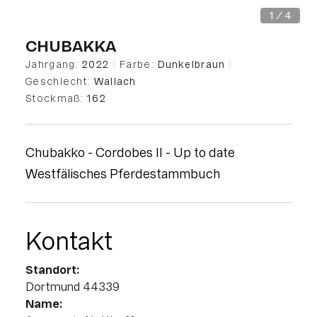
1 / 4
All
Pages
Horses
News
Team
CHUBAKKA
Jahrgang:
2022
|
Farbe:
Dunkelbraun
|
AKTUELLES
Geschlecht:
Wallach
Stockmaß:
162
LUDGER BEERBAUM
Chubakko - Cordobes II - Up to date
HENGSTSTATION
Westfälisches Pferdestammbuch
TURNIERSTALL
Kontakt
KONTAKT
Standort:
Dortmund 44339
Name: