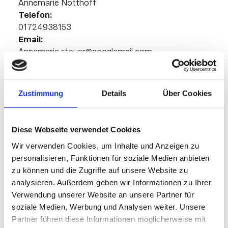
Annemarie Notthoff
Telefon:
01724938153
Email:
Annemarie.steuer@googlemail.com
Zuchtverband:
Zustimmung
Details
Über Cookies
Westfalen
Kurze Beschreibung
Diese Webseite verwendet Cookies
Wir verwenden Cookies, um Inhalte und Anzeigen zu
3 Jähriger Wallach, Angeritten
personalisieren, Funktionen für soziale Medien anbieten
zu können und die Zugriffe auf unsere Website zu
analysieren. Außerdem geben wir Informationen zu Ihrer
Verwendung unserer Website an unsere Partner für
soziale Medien, Werbung und Analysen weiter. Unsere
Partner führen diese Informationen möglicherweise mit