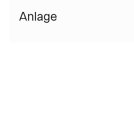
Anlage
SeeOnGoogleMaps