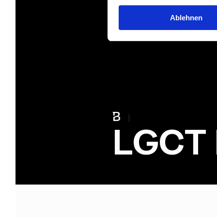
Ablehnen
|
LGCT