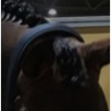
All
Pages
Horses
News
Team
AKTUELLES
LUDGER BEERBAUM
HENGSTSTATION