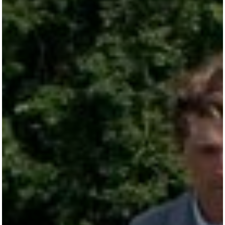
All
Pages
Horses
News
Team
AKTUELLES