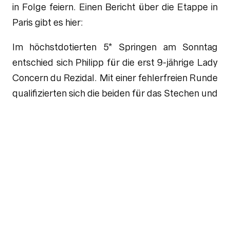
in Folge feiern. Einen Bericht über die Etappe in
Paris gibt es hier:
Im höchstdotierten 5* Springen am Sonntag
entschied sich Philipp für die erst 9-jährige Lady
Concern du Rezidal. Mit einer fehlerfreien Runde
qualifizierten sich die beiden für das Stechen und
blieben auch dort ohne Strafpunkte. 16 der 47
Starterpaare konnten sich für das Stechen
qualifizieren, doch mit einer schnellen Runde
sicherte sich das Riesenbecker Paar den dritten
Platz am Sonntagnachmittag.
Nach nur einer Woche Pause geht es dann vom 1.
bis 4. Juli mit der LGCT-Etappe in Monaco
weiter, die gleichzeitig die letzte Etappe vor der