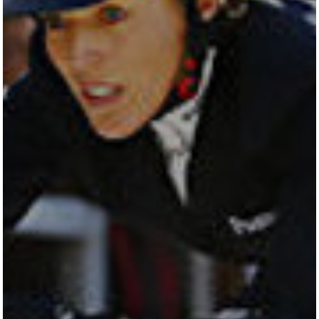
All
Pages
Horses
News
Team
AKTUELLES
LUDGER BEERBAUM
HENGSTSTATION