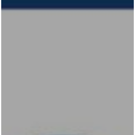
All
Pages
Horses
News
Team
AKTUELLES
LUDGER BEERBAUM