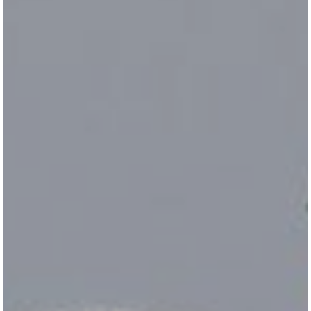
All
Pages
Horses
News
Team
AKTUELLES