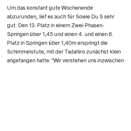
Um das konstant gute Wochenende
abzurunden, lief es auch für Sowie Du S sehr
gut. Den 13. Platz in einem Zwei-Phasen-
Springen über 1,45 und einen 4. und einen 6.
Platz in Springen über 1,40m erspringt die
Schimmelstute, mit der Tadahiro zunächst klein
angefangen hatte: "Wir verstehen uns inzwischen
richtig gut und starten jetzt in Springen über
1,40m und 1,45m. Ich bin sehr glücklich mit ihrer
Entwicklung und wie sie sich an diesem
Wochenende präsentiert hat."
Zusammenfassend sagt Tadahiro: "Ich bin
überglücklich mit der Leistung all meiner
Pferde, besonders an diesem Wochenende