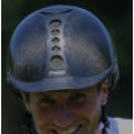
All
Pages
Horses
News
Team
AKTUELLES
LUDGER BEERBAUM
HENGSTSTATION