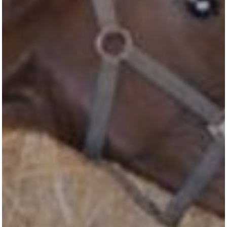
All
Pages
Horses
News
Team
AKTUELLES
LUDGER BEERBAUM
HENGSTSTATION
TURNIERSTALL