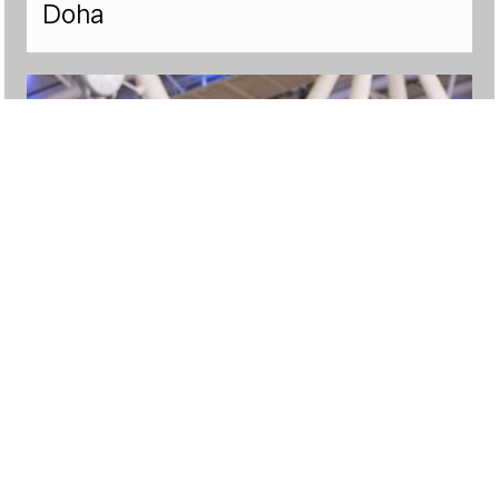
Doha
23. February 2026
Zweiter Platz für Philipp und
Mastermind RL im 3* Grand Prix
von Doha