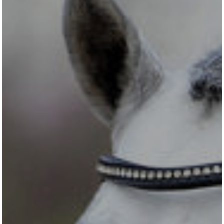
All
Pages
Horses
News
Team
AKTUELLES
LUDGER BEERBAUM
HENGSTSTATION