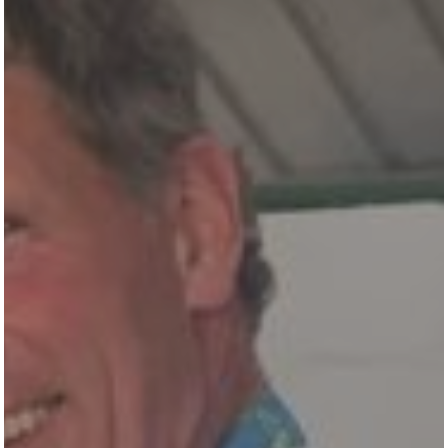
All
Pages
Horses
News
Team
AKTUELLES
LUDGER BEERBAUM
HENGSTSTATION