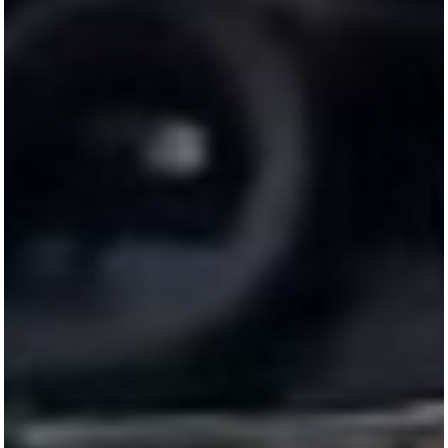
All
Pages
Horses
News
Team
AKTUELLES
LUDGER BEERBAUM
HENGSTSTATION