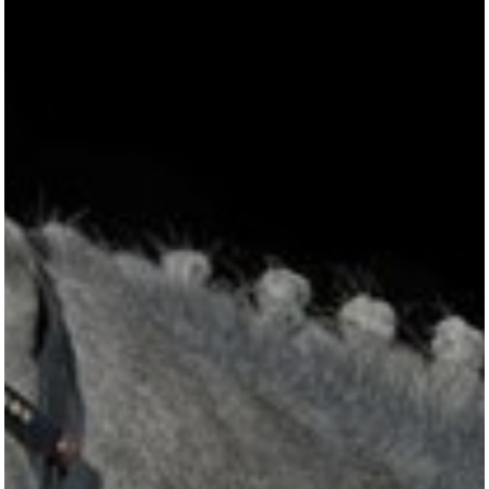
All
Pages
Horses
News
Team
AKTUELLES
LUDGER BEERBAUM
HENGSTSTATION
TURNIERSTALL