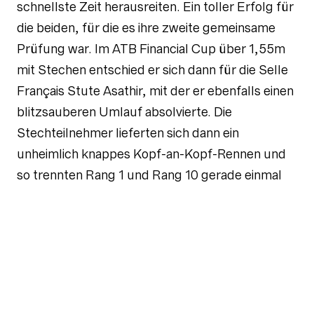
schnellste Zeit herausreiten. Ein toller Erfolg für
die beiden, für die es ihre zweite gemeinsame
Prüfung war. Im ATB Financial Cup über 1,55m
mit Stechen entschied er sich dann für die Selle
Français Stute Asathir, mit der er ebenfalls einen
blitzsauberen Umlauf absolvierte. Die
Stechteilnehmer lieferten sich dann ein
unheimlich knappes Kopf-an-Kopf-Rennen und
so trennten Rang 1 und Rang 10 gerade einmal
drei Sekunden. Für Philipp und Asathir war es am
Ende der 8. Platz. Am Sonntag gab es dann noch
eine weitere Platzierung für Coby, der sich
erneut in einem 1,40m Springen mit Stechen
souverän präsentierte und sich den vierten Platz
sichern konnte.