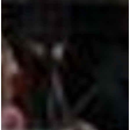
All
Pages
Horses
News
Team
AKTUELLES
LUDGER BEERBAUM
HENGSTSTATION
TURNIERSTALL
KONTAKT