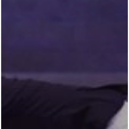
All
Pages
Horses
News
Team
AKTUELLES
LUDGER BEERBAUM