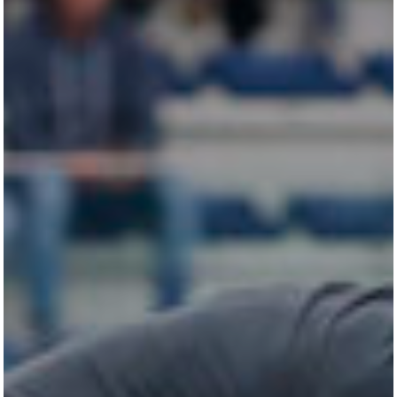
All
Pages
Horses
News
Team