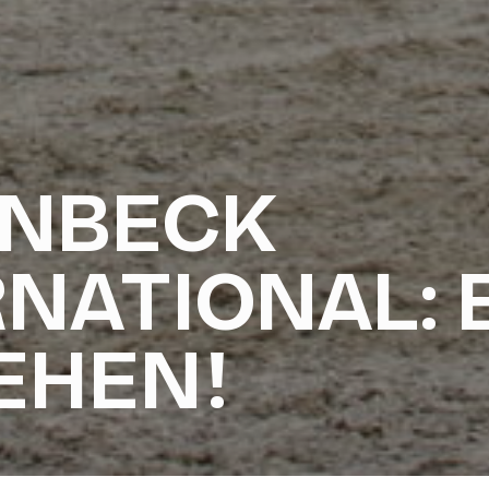
ENBECK
RNATIONAL: 
EHEN!