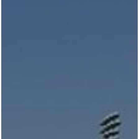
All
Pages
Horses
News
Team
AKTUELLES
LUDGER BEERBAUM
HENGSTSTATION