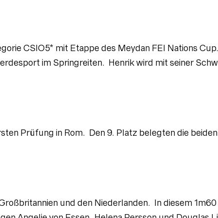
tegorie CSIO5* mit Etappe des Meydan FEI Nations Cup
Pferdesport im Springreiten. Henrik wird mit seiner Sc
er ersten Prüfung in Rom. Den 9. Platz belegten die bei
Großbritannien und den Niederlanden. In diesem 1m60
legen Angelie von Essen, Helena Persson und Douglas L