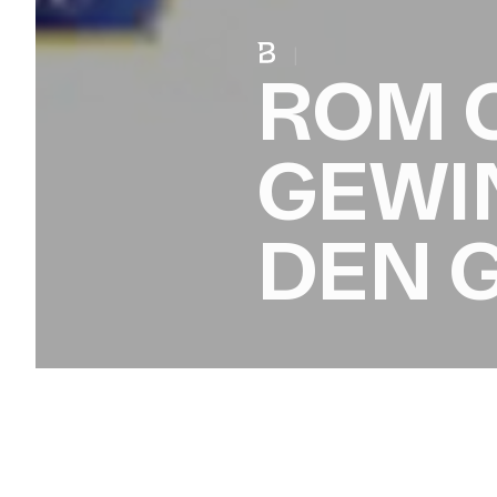
|
ROM C
GEWI
DEN G