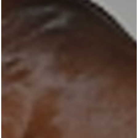
All
Pages
Horses
News
Team
AKTUELLES
LUDGER BEERBAUM
HENGSTSTATION