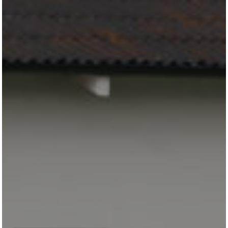
All
Pages
Horses
News
Team
AKTUELLES
LUDGER BEERBAUM
HENGSTSTATION
TURNIERSTALL