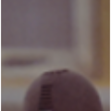
All
Pages
Horses
News
Team