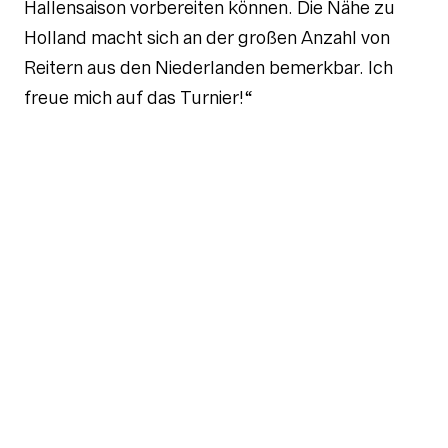
Hallensaison vorbereiten können. Die Nähe zu
Holland macht sich an der großen Anzahl von
Reitern aus den Niederlanden bemerkbar. Ich
freue mich auf das Turnier!“
Wer ist Favorit in Riesenbeck?
Inzwischen ist es nicht mehr möglich, Sieger
vorherzusagen. Mit Sicherheit werden die
„jungen Wilden“ wie Jana Wargers oder Hans-
Thorben Rüder mit ihren besten Pferden
bessere Siegerchancen haben als die Welt- und
Europameister, die ihre jungen Pferde reiten
werden. Die Reiter der Region wollen sich
natürlich gern als 1. Sieger des Großen Preises
von Riesenbeck International in die Annalen