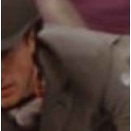
All
Pages
Horses
News
Team
AKTUELLES
LUDGER BEERBAUM