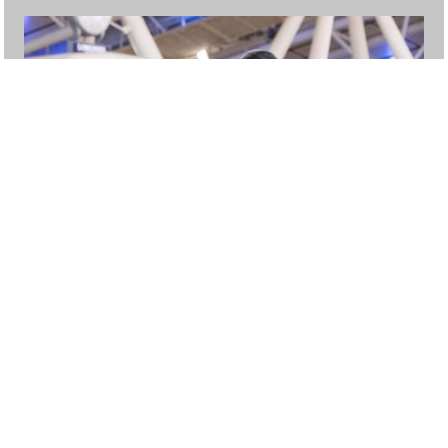
23. February 2026
Zweiter Platz für Philipp und
Mastermind RL im 3* Grand Prix
von Doha