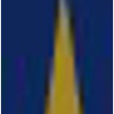
All
Pages
Horses
News
Team
AKTUELLES
LUDGER BEERBAUM
HENGSTSTATION
TURNIERSTALL