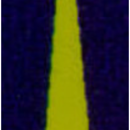
All
Pages
Horses
News
Team
AKTUELLES
LUDGER BEERBAUM
HENGSTSTATION
TURNIERSTALL