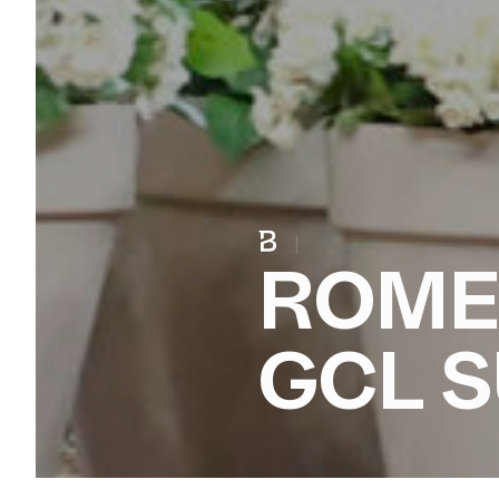
|
ROME
GCL S